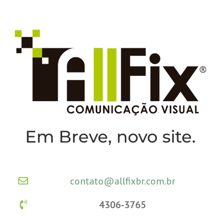
Skip
to
content
Em Breve, novo site.
contato@allfixbr.com.br
4306-3765