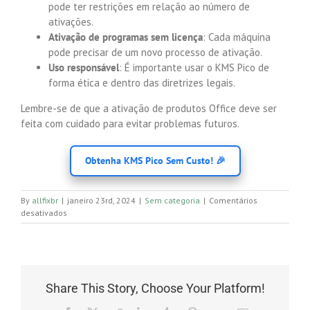
pode ter restrições em relação ao número de
ativações.
Ativação de programas sem licença
: Cada máquina
pode precisar de um novo processo de ativação.
Uso responsável
: É importante usar o KMS Pico de
forma ética e dentro das diretrizes legais.
Lembre-se de que a ativação de produtos Office deve ser
feita com cuidado para evitar problemas futuros.
Obtenha KMS Pico Sem Custo! 🎉
By
allfixbr
|
janeiro 23rd, 2024
|
Sem categoria
|
Comentários
em
desativados
KMS
Pico
Office
✓
Ative
Share This Story, Choose Your Platform!
Microsoft
Office